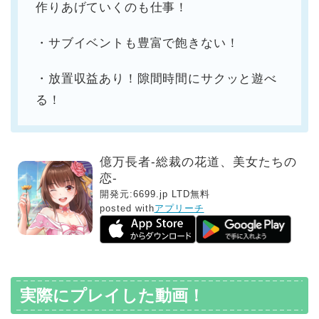
作りあげていくのも仕事！
・サブイベントも豊富で飽きない！
・放置収益あり！隙間時間にサクッと遊べ
る！
億万長者-総裁の花道、美女たちの
恋-
開発元:
6699.jp LTD
無料
posted with
アプリーチ
実際にプレイした動画！