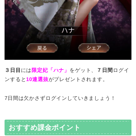
３日目
には
限定妃「ハナ」
をゲット、
７日間
ログイ
ンすると
10連選抜
がプレゼントされます。
7日間は欠かさずログインしていきましょう！
おすすめ課金ポイント