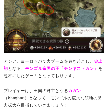
アジア、ヨーロッパで大ブームを巻き起こし、
史上
初
となる、
モンゴル帝国の王
「
チンギス・カン」
を
題材にしたゲームとなっております。
プレイヤーは、王国の君主となる
カガン
（khaghan）となって、モンゴルの広大な領地の勢
力拡大を目指していきましょう！