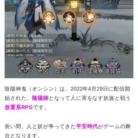
陰陽神鬼（オンシン）は、2022年4月29日に配信開
始された、
陰陽師
となって人に害をなす妖族と戦う
放置系RPG
です。
長い間、人と妖が争ってきた
平安時代
がゲームの舞
台となります。