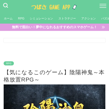
ホーム
RPG
シミュレーション
ストラテジー
アクション
パズ
無料で面白い！夢中になれるおすすめのスマホゲーム！
RPG
【気になるこのゲーム】陰陽神鬼～本
格放置RPG～