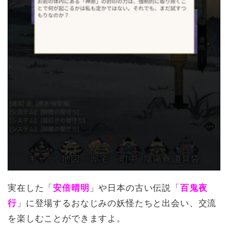
実在した「
安倍晴明
」や日本の古い伝説「
百鬼夜
行
」に登場するおなじみの妖怪たちと出会い、交流
を楽しむことができますよ。