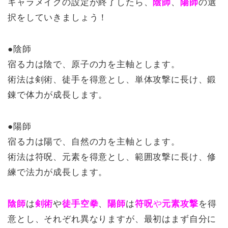
キャラメイクの設定が終了したら、
陰師
、
陽師
の選
択をしていきましょう！
●陰師
宿る力は陰で、原子の力を主軸とします。
術法は剣術、徒手を得意とし、単体攻撃に長け、鍛
錬で体力が成長します。
●陽師
宿る力は陽で、自然の力を主軸とします。
術法は符呪、元素を得意とし、範囲攻撃に長け、修
練で法力が成長します。
陰師
は
剣術
や
徒手空拳
、
陽師
は
符呪
や
元素攻撃
を得
意とし、それぞれ異なりますが、最初はまず自分に