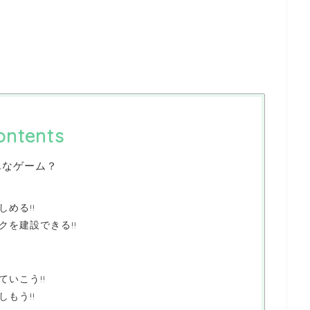
ontents
んなゲーム？
める!!
クを建設できる!!
いこう!!
もう!!