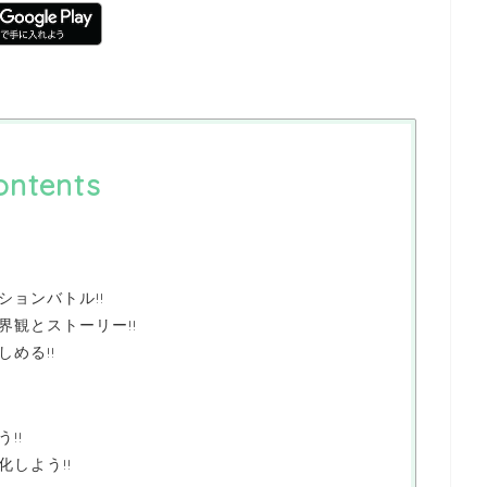
ontents
ョンバトル!!
界観とストーリー!!
める!!
!!
しよう!!