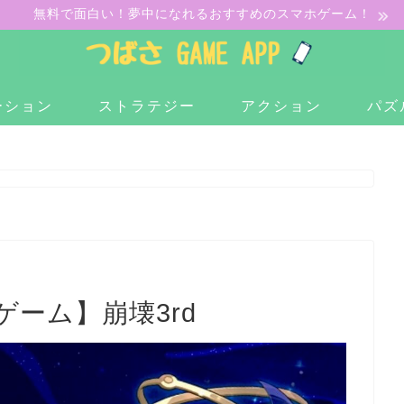
無料で面白い！夢中になれるおすすめのスマホゲーム！
ーション
ストラテジー
アクション
パズ
ーム】崩壊3rd