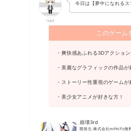
今日は【夢中になれるス
つばさ
このゲーム
・爽快感あふれる3Dアクショ
・美麗なグラフィックの作品が
・ストーリー性重視のゲームが
・美少女アニメが好きな方！
崩壊3rd
開発元:
株式会社miHoYo
無