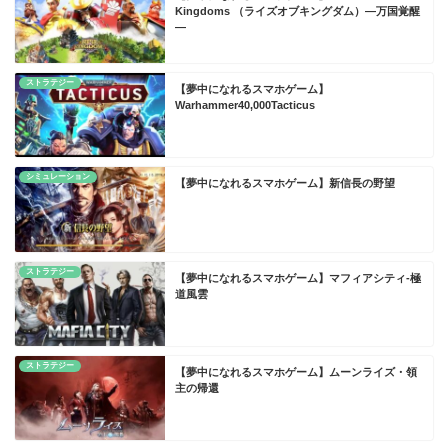
Kingdoms （ライズオブキングダム）―万国覚醒
―
ストラテジー
【夢中になれるスマホゲーム】
Warhammer40,000Tacticus
シミュレーション
【夢中になれるスマホゲーム】新信長の野望
ストラテジー
【夢中になれるスマホゲーム】マフィアシティ-極
道風雲
ストラテジー
【夢中になれるスマホゲーム】ムーンライズ・領
主の帰還